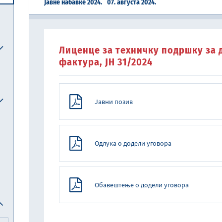
Јавне набавке 2024.
07. августа 2024.
Централна јединица за хармонизацију
Реформска агенда Републике Србије
Систем електронских акциза (eАкцизе)
Међународни рачуноводствени стандарди и међународни стандарди ревизије
Национална комисија за рачуноводство
Лиценце за техничку подршку за 
фактура, ЈН 31/2024
Јавни позив
Одлука о додели уговора
Обавештење о додели уговора