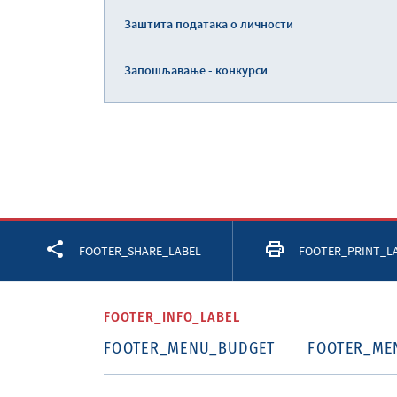
Заштита података о личности
Запошљавање - конкурси
Facebook
Twitter
LinkedIn
FOOTER_SHARE_LABEL
FOOTER_PRINT_L
FOOTER_INFO_LABEL
FOOTER_MENU_BUDGET
FOOTER_ME