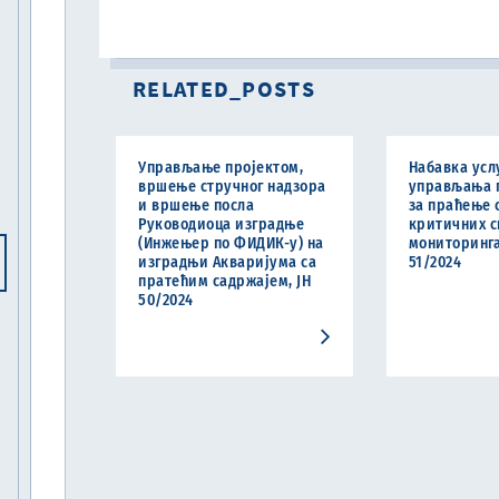
RELATED_POSTS
Управљање пројектом,
Набавка усл
вршење стручног надзора
управљања 
и вршење посла
за праћење 
Руководиоца изградње
критичних с
(Инжењер по ФИДИК-у) на
мониторинга 
изградњи Акваријума са
51/2024
пратећим садржајем, ЈН
50/2024