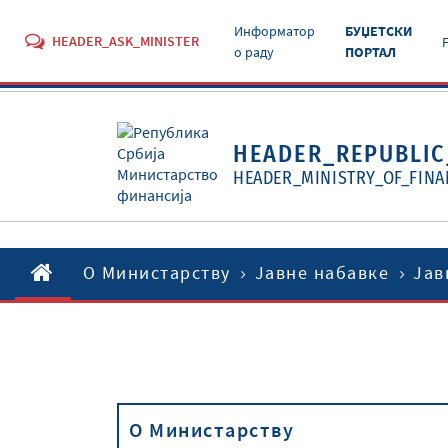
Информатор
БУЏЕТСКИ
HEADER_ASK_MINISTER
о раду
ПОРТАЛ
HEADER_REPUBLIC
HEADER_MINISTRY_OF_FINA
O Министарству
Јавне набавке
Јав
O Министарству