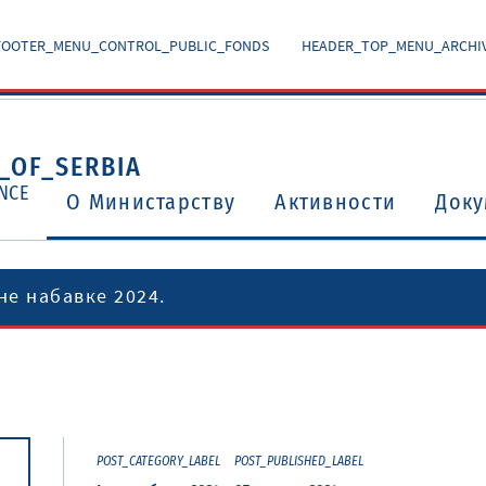
FOOTER_MENU_CONTROL_PUBLIC_FONDS
HEADER_TOP_MENU_ARCHI
_OF_SERBIA
NCE
O Министарству
Активности
Доку
не набавке 2024.
Уговори о избегавању двоструког опорезивања
Потврђени међународни уговори и споразуми
POST_CATEGORY_LABEL
POST_PUBLISHED_LABEL