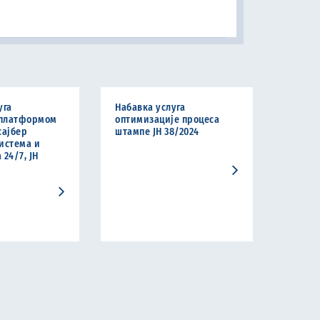
уга
Набавка услуга
платформом
оптимизације процеса
сајбер
штампе ЈН 38/2024
истема и
24/7, ЈН