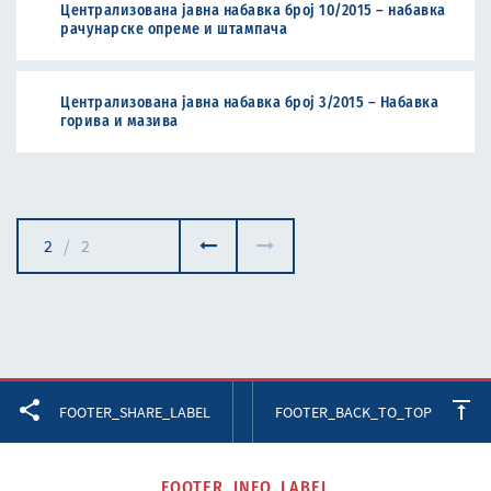
Централизована јавна набавка број 10/2015 – набавка
рачунарске опреме и штампача
Централизована јавна набавка број 3/2015 – Набавка
горива и мазива
2
/
2
Facebook
Twitter
LinkedIn
FOOTER_SHARE_LABEL
FOOTER_BACK_TO_TOP
FOOTER_INFO_LABEL