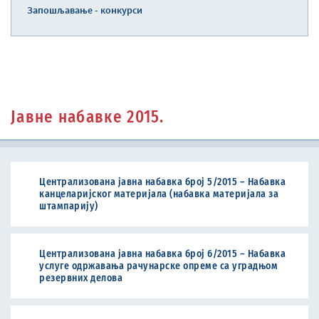
Запошљавање - конкурси
Јавне набавке 2015.
Централизована јавна набавка број 5/2015 – Набавка
канцеларијског материјала (набавка материјала за
штампарију)
Централизована јавна набавка број 6/2015 – Набавка
услуге одржавања рачунарске опреме са уградњом
резервних делова