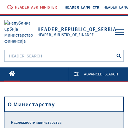
HEADER_ASK_MINISTER
HEADER_LANG_CYR
HEADER_LANG
HEADER_REPUBLIC_OF_SERBIA
HEADER_MINISTRY_OF_FINANCE
O Министарству
ADVANCED_SEARCH
Активности
Документи
O Министарству
Прописи
Услуге
Надлежности министарства