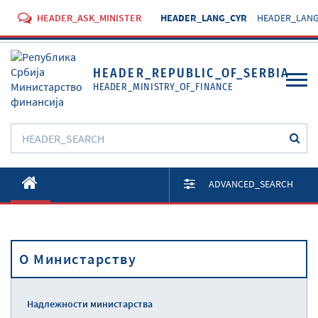
HEADER_ASK_MINISTER
HEADER_LANG_CYR
HEADER_LANG
HEADER_REPUBLIC_OF_SERBIA
HEADER_MINISTRY_OF_FINANCE
O Министарству
ADVANCED_SEARCH
Активности
Документи
O Министарству
Прописи
Услуге
Надлежности министарства