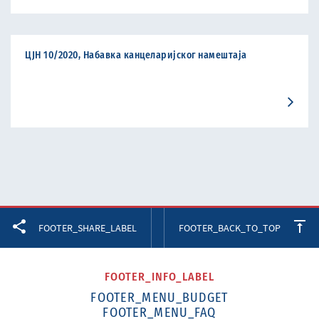
ЦЈН 10/2020, Набавка канцеларијског намештаја
Facebook
Twitter
LinkedIn
FOOTER_SHARE_LABEL
FOOTER_BACK_TO_TOP
FOOTER_INFO_LABEL
FOOTER_MENU_BUDGET
FOOTER_MENU_FAQ