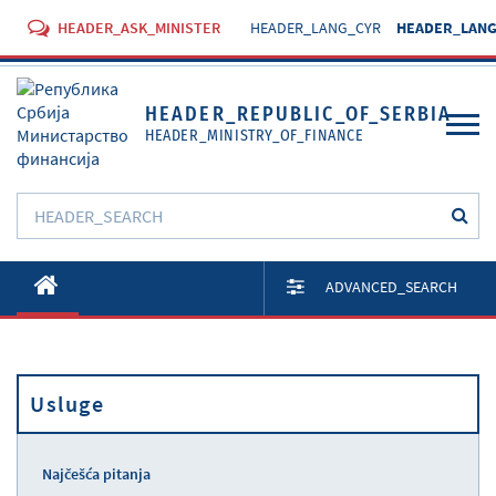
HEADER_ASK_MINISTER
HEADER_LANG_CYR
HEADER_LANG
HEADER_REPUBLIC_OF_SERBIA
HEADER_MINISTRY_OF_FINANCE
O Ministarstvu
ADVANCED_SEARCH
Aktivnosti
Dokumenti
Usluge
Propisi
Usluge
Najčešća pitanja