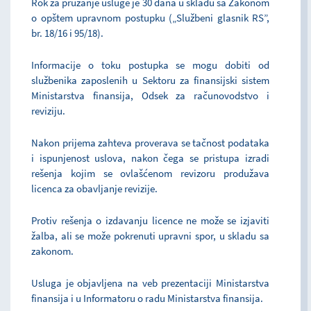
Rok za pružanje usluge je 30 dana u skladu sa Zakonom
o opštem upravnom postupku („Službeni glasnik RS”,
br. 18/16 i 95/18).
Informacije o toku postupka se mogu dobiti od
službenika zaposlenih u Sektoru za finansijski sistem
Ministarstva finansija, Odsek za računovodstvo i
reviziju.
Nakon prijema zahteva proverava se tačnost podataka
i ispunjenost uslova, nakon čega se pristupa izradi
rešenja kojim se ovlašćenom revizoru produžava
licenca za obavljanje revizije.
Protiv rešenja o izdavanju licence ne može se izjaviti
žalba, ali se može pokrenuti upravni spor, u skladu sa
zakonom.
Usluga je objavljena na veb prezentaciji Ministarstva
finansija i u Informatoru o radu Ministarstva finansija.