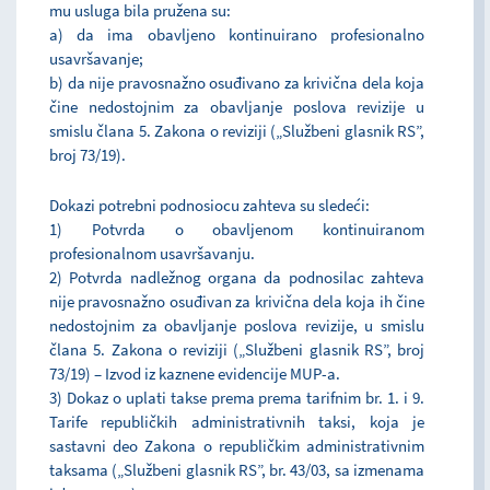
mu usluga bila pružena su:
a) da ima obavljeno kontinuirano profesionalno
usavršavanje;
b) da nije pravosnažno osuđivano za krivična dela koja
čine nedostojnim za obavljanje poslova revizije u
smislu člana 5. Zakona o reviziji („Službeni glasnik RS”,
broj 73/19).
Dokazi potrebni podnosiocu zahteva su sledeći:
1) Potvrda o obavljenom kontinuiranom
profesionalnom usavršavanju.
2) Potvrda nadležnog organa da podnosilac zahteva
nije pravosnažno osuđivan za krivična dela koja ih čine
nedostojnim za obavljanje poslova revizije, u smislu
člana 5. Zakona o reviziji („Službeni glasnik RS”, broj
73/19) – Izvod iz kaznene evidencije MUP-a.
3) Dokaz o uplati takse prema prema tarifnim br. 1. i 9.
Tarife republičkih administrativnih taksi, koja je
sastavni deo Zakona o republičkim administrativnim
taksama („Službeni glasnik RS”, br. 43/03, sa izmenama