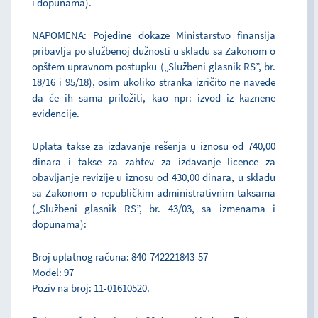
i dopunama).
NAPOMENA: Pojedine dokaze Ministarstvo finansija
pribavlja po službenoj dužnosti u skladu sa Zakonom o
opštem upravnom postupku („Službeni glasnik RS”, br.
18/16 i 95/18), osim ukoliko stranka izričito ne navede
da će ih sama priložiti, kao npr: izvod iz kaznene
evidencije.
Uplata takse za izdavanje rešenja u iznosu od 740,00
dinara i takse za zahtev za izdavanje licence za
obavljanje revizije u iznosu od 430,00 dinara, u skladu
sa Zakonom o republičkim administrativnim taksama
(„Službeni glasnik RS”, br. 43/03, sa izmenama i
dopunama):
Broj uplatnog računa: 840-742221843-57
Model: 97
Poziv na broj: 11-01610520.