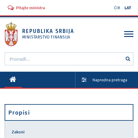
Pitajte ministra
ĆIR
LAT
REPUBLIKA SRBIJA
MINISTARSTVO FINANSIJA
O Ministarstvu
Napredna pretraga
Aktivnosti
Dokumenti
Propisi
Propisi
Usluge
Zakoni