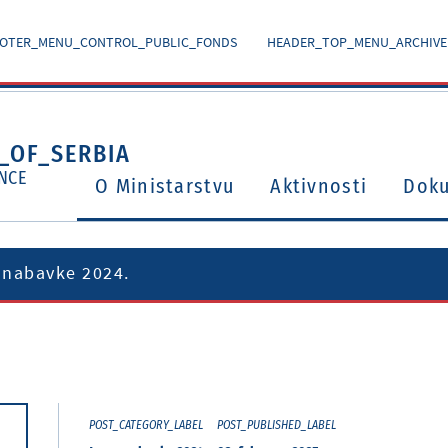
OTER_MENU_CONTROL_PUBLIC_FONDS
HEADER_TOP_MENU_ARCHIVE
_OF_SERBIA
NCE
O Ministarstvu
Aktivnosti
Dok
 nabavke 2024.
Ugovori o izbegavanju dvostrukog oporezivanja
Potvrđeni međunarodni ugovori i sporazumi
POST_CATEGORY_LABEL
POST_PUBLISHED_LABEL