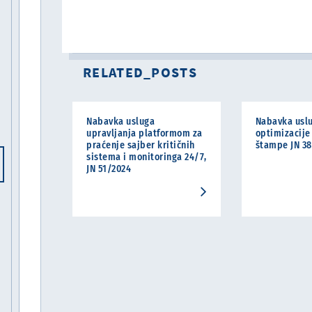
RELATED_POSTS
Nabavka usluga
Nabavka usl
upravljanja platformom za
optimizacije
praćenje sajber kritičnih
štampe JN 3
sistema i monitoringa 24/7,
JN 51/2024