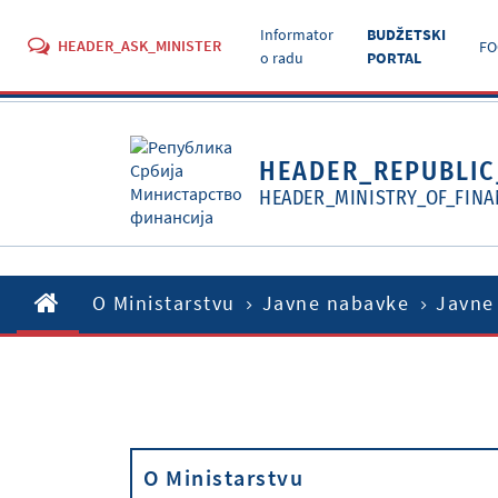
Informator
BUDŽETSKI
HEADER_ASK_MINISTER
FO
o radu
PORTAL
HEADER_REPUBLIC
HEADER_MINISTRY_OF_FINA
O Ministarstvu
Javne nabavke
Javne
O Ministarstvu