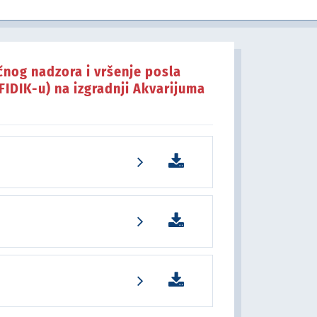
u javnom sektoru
čnog nadzora i vršenje posla
FIDIK-u) na izgradnji Akvarijuma