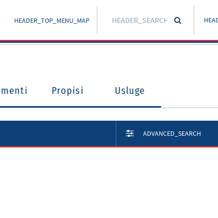
HEA
HEADER_TOP_MENU_MAP
umenti
Propisi
Usluge
ADVANCED_SEARCH