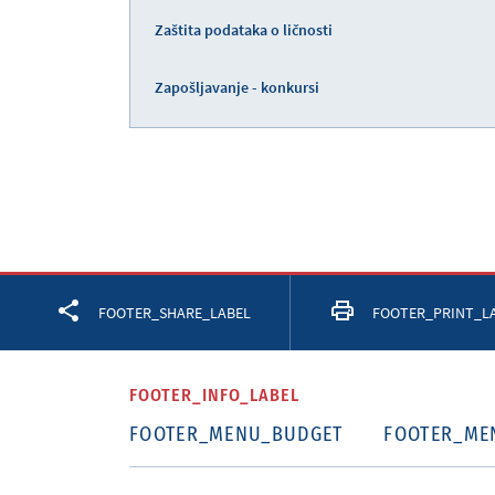
Zaštita podataka o ličnosti
Zapošljavanje - konkursi
Facebook
Twitter
LinkedIn
FOOTER_SHARE_LABEL
FOOTER_PRINT_L
FOOTER_INFO_LABEL
FOOTER_MENU_BUDGET
FOOTER_ME