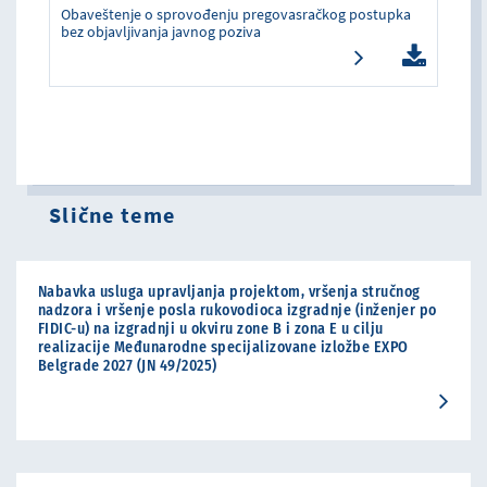
Obaveštenje o sprovođenju pregovasračkog postupka
bez objavljivanja javnog poziva
Slične teme
Nabavka usluga upravljanja projektom, vršenja stručnog
nadzora i vršenje posla rukovodioca izgradnje (inženjer po
FIDIC-u) na izgradnji u okviru zone B i zona E u cilju
realizacije Međunarodne specijalizovane izložbe EXPO
Belgrade 2027 (JN 49/2025)