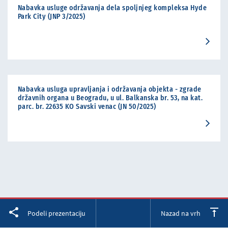
Nabavka usluge održavanja dela spoljnjeg kompleksa Hyde
Park City (JNP 3/2025)
Nabavka usluga upravljanja i održavanja objekta - zgrade
državnih organa u Beogradu, u ul. Balkanska br. 53, na kat.
parc. br. 22635 KO Savski venac (JN 50/2025)
Facebook
Twitter
LinkedIn
Podeli prezentaciju
Nazad na vrh