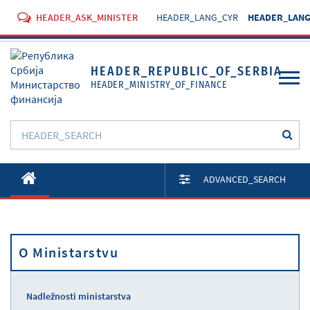
HEADER_ASK_MINISTER
HEADER_LANG_CYR
HEADER_LANG
HEADER_REPUBLIC_OF_SERBIA
HEADER_MINISTRY_OF_FINANCE
O Ministarstvu
ADVANCED_SEARCH
Aktivnosti
Dokumenti
O Ministarstvu
Propisi
Usluge
Nadležnosti ministarstva