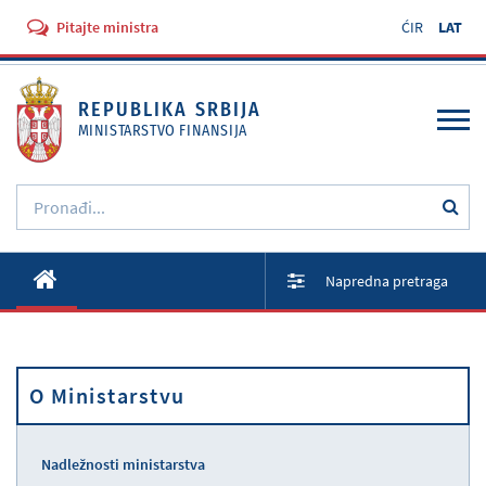
Pitajte ministra
ĆIR
LAT
REPUBLIKA SRBIJA
MINISTARSTVO FINANSIJA
O Ministarstvu
Napredna pretraga
Aktivnosti
Dokumenti
O Ministarstvu
Propisi
Usluge
Nadležnosti ministarstva