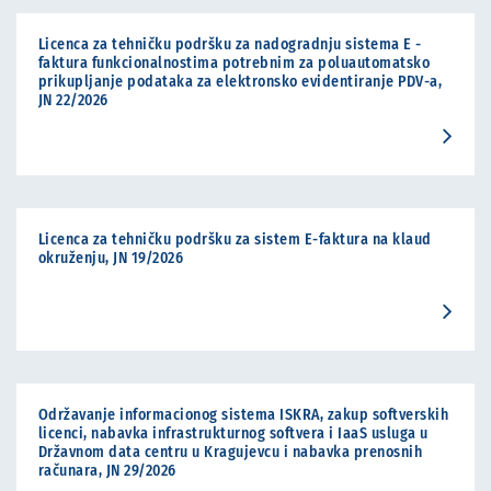
Licenca za tehničku podršku za nadogradnju sistema E -
faktura funkcionalnostima potrebnim za poluautomatsko
prikupljanje podataka za elektronsko evidentiranje PDV-a,
JN 22/2026
Licenca za tehničku podršku za sistem E-faktura na klaud
okruženju, JN 19/2026
Održavanje informacionog sistema ISKRA, zakup softverskih
licenci, nabavka infrastrukturnog softvera i IaaS usluga u
Državnom data centru u Kragujevcu i nabavka prenosnih
računara, JN 29/2026