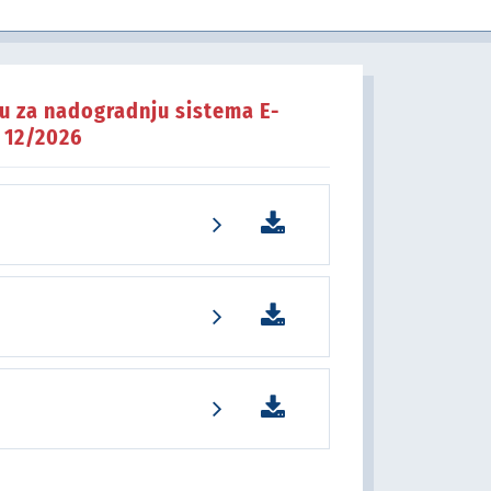
u javnom sektoru
u za nadogradnju sistema E-
N 12/2026