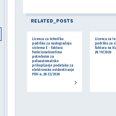
RELATED_POSTS
Licenca za tehničku
Licenca za t
podršku za nadogradnju
podršku za s
sistema E - faktura
faktura na k
funkcionalnostima
JN 19/2026
potrebnim za
poluautomatsko
prikupljanje podataka za
elektronsko evidentiranje
PDV-a, JN 22/2026