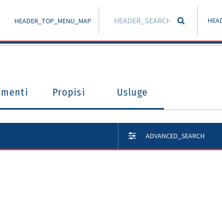
HEA
HEADER_TOP_MENU_MAP
umenti
Propisi
Usluge
ADVANCED_SEARCH