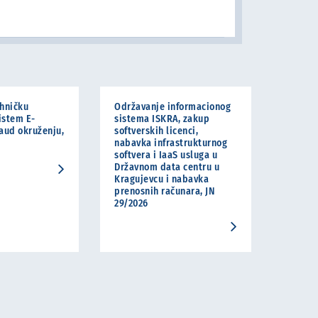
ehničku
Održavanje informacionog
istem E-
sistema ISKRA, zakup
laud okruženju,
softverskih licenci,
nabavka infrastrukturnog
softvera i IaaS usluga u
Državnom data centru u
Kragujevcu i nabavka
prenosnih računara, JN
29/2026