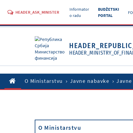
Informator
BUDŽETSKI
HEADER_ASK_MINISTER
FO
o radu
PORTAL
HEADER_REPUBLIC
HEADER_MINISTRY_OF_FINA
O Ministarstvu
Javne nabavke
Javne
O Ministarstvu