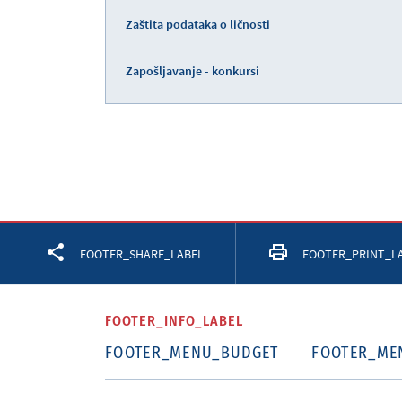
Zaštita podataka o ličnosti
Zapošljavanje - konkursi
Facebook
Twitter
LinkedIn
FOOTER_SHARE_LABEL
FOOTER_PRINT_L
FOOTER_INFO_LABEL
FOOTER_MENU_BUDGET
FOOTER_ME