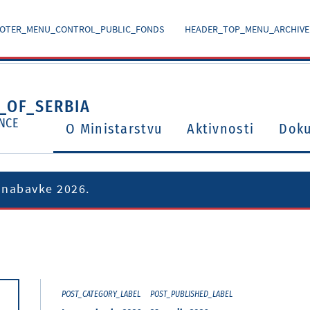
OTER_MENU_CONTROL_PUBLIC_FONDS
HEADER_TOP_MENU_ARCHIVE
_OF_SERBIA
NCE
O Ministarstvu
Aktivnosti
Dok
 nabavke 2026.
Ugovori o izbegavanju dvostrukog oporezivanja
Potvrđeni međunarodni ugovori i sporazumi
POST_CATEGORY_LABEL
POST_PUBLISHED_LABEL