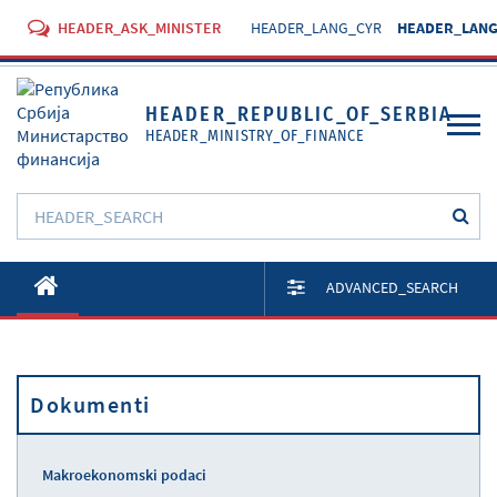
HEADER_ASK_MINISTER
HEADER_LANG_CYR
HEADER_LANG
HEADER_REPUBLIC_OF_SERBIA
HEADER_MINISTRY_OF_FINANCE
O Ministarstvu
ADVANCED_SEARCH
Aktivnosti
Dokumenti
Dokumenti
Propisi
Usluge
Makroekonomski podaci