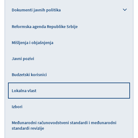
Dokumenti javnih politika
Reformska agenda Republike Srbije
Mišljenja i objašnjenja
Javni pozivi
Budzetski korisnici
Lokalna vlast
Izbori
Međunarodni računovodstveni standardi i međunarodni
standardi revizije