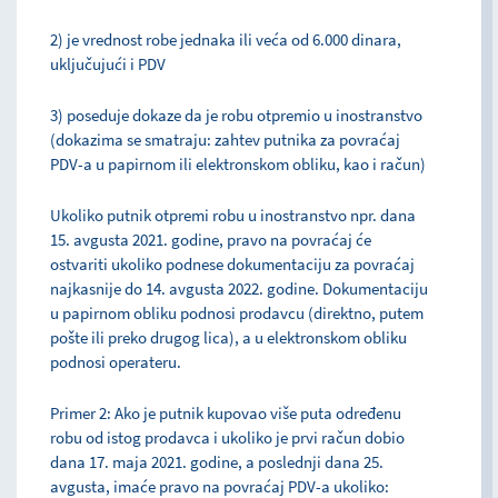
2) je vrednost robe jednaka ili veća od 6.000 dinara,
uključujući i PDV
3) poseduje dokaze da je robu otpremio u inostranstvo
(dokazima se smatraju: zahtev putnika za povraćaj
PDV-a u papirnom ili elektronskom obliku, kao i račun)
Ukoliko putnik otpremi robu u inostranstvo npr. dana
15. avgusta 2021. godine, pravo na povraćaj će
ostvariti ukoliko podnese dokumentaciju za povraćaj
najkasnije do 14. avgusta 2022. godine. Dokumentaciju
u papirnom obliku podnosi prodavcu (direktno, putem
pošte ili preko drugog lica), a u elektronskom obliku
podnosi operateru.
Primer 2: Ako je putnik kupovao više puta određenu
robu od istog prodavca i ukoliko je prvi račun dobio
dana 17. maja 2021. godine, a poslednji dana 25.
avgusta, imaće pravo na povraćaj PDV-a ukoliko: