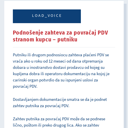
LOAD_VOICE
Podnošenje zahteva za povraćaj PDV
stranom kupcu – putniku
Putniku ili drugom podnosiocu zahteva plaćeni PDV se
vraća ako u roku od 12 meseci od dana otpremanja
dobara u inostranstvo dostavi prodavcu od kojeg su
kupljena dobra ili operatoru dokumentaciju na kojoj je
carinski organ potvrdio da su ispunjeni uslovi za
povraćaj PDV.
Dostavljanjem dokumentacije smatra se da je podnet
zahtev putnika za povraćaj PDV.
Zahtev putnika za povraćaj PDV može da se podnese
lično, poštom ili preko drugog lica. Ako se zahtev