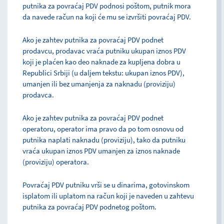
putnika za povraćaj PDV podnosi poštom, putnik mora
da navede račun na koji će mu se izvršiti povraćaj PDV.
Ako je zahtev putnika za povraćaj PDV podnet
prodavcu, prodavac vraća putniku ukupan iznos PDV
koji je plaćen kao deo naknade za kupljena dobra u
Republici Srbiji (u daljem tekstu: ukupan iznos PDV),
umanjen ili bez umanjenja za naknadu (proviziju)
prodavca.
Ako je zahtev putnika za povraćaj PDV podnet
operatoru, operator ima pravo da po tom osnovu od
putnika naplati naknadu (proviziju), tako da putniku
vraća ukupan iznos PDV umanjen za iznos naknade
(proviziju) operatora.
Povraćaj PDV putniku vrši se u dinarima, gotovinskom
isplatom ili uplatom na račun koji je naveden u zahtevu
putnika za povraćaj PDV podnetog poštom.