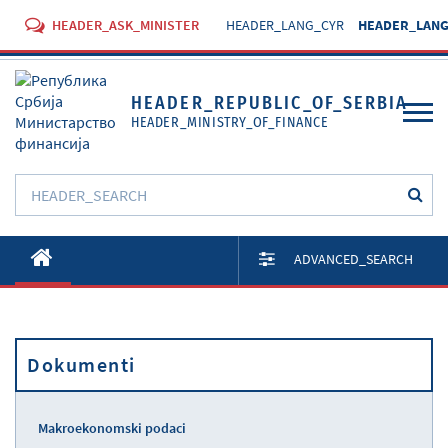
HEADER_ASK_MINISTER
HEADER_LANG_CYR
HEADER_LANG
HEADER_REPUBLIC_OF_SERBIA
HEADER_MINISTRY_OF_FINANCE
O Ministarstvu
ADVANCED_SEARCH
Aktivnosti
Dokumenti
Dokumenti
Propisi
Usluge
Makroekonomski podaci