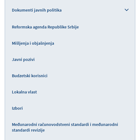
Dokumenti javnih politika
Reformska agenda Republike Srbije
Mišljenja i objašnjenja
Javni pozivi
Budzetski korisnici
Lokalna vlast
Izbori
Međunarodni računovodstveni standardi i međunarodni
standardi revizije