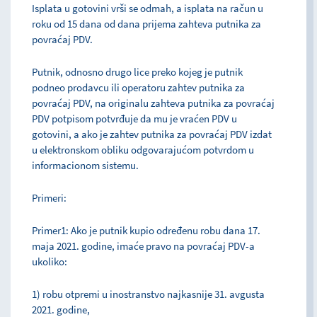
Isplata u gotovini vrši se odmah, a isplata na račun u
roku od 15 dana od dana prijema zahteva putnika za
povraćaj PDV.
Putnik, odnosno drugo lice preko kojeg je putnik
podneo prodavcu ili operatoru zahtev putnika za
povraćaj PDV, na originalu zahteva putnika za povraćaj
PDV potpisom potvrđuje da mu je vraćen PDV u
gotovini, a ako je zahtev putnika za povraćaj PDV izdat
u elektronskom obliku odgovarajućom potvrdom u
informacionom sistemu.
Primeri:
Primer1: Ako je putnik kupio određenu robu dana 17.
maja 2021. godine, imaće pravo na povraćaj PDV-a
ukoliko:
1) robu otpremi u inostranstvo najkasnije 31. avgusta
2021. godine,