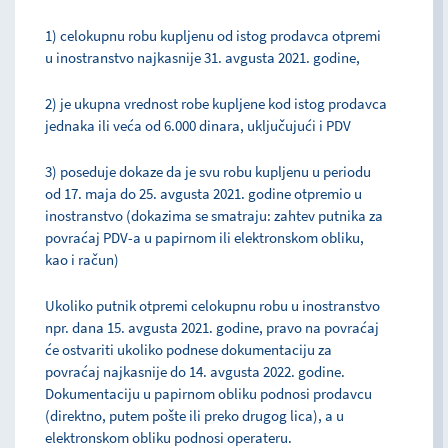
1) celokupnu robu kupljenu od istog prodavca otpremi
u inostranstvo najkasnije 31. avgusta 2021. godine,
2) je ukupna vrednost robe kupljene kod istog prodavca
jednaka ili veća od 6.000 dinara, uključujući i PDV
3) poseduje dokaze da je svu robu kupljenu u periodu
od 17. maja do 25. avgusta 2021. godine otpremio u
inostranstvo (dokazima se smatraju: zahtev putnika za
povraćaj PDV-a u papirnom ili elektronskom obliku,
kao i račun)
Ukoliko putnik otpremi celokupnu robu u inostranstvo
npr. dana 15. avgusta 2021. godine, pravo na povraćaj
će ostvariti ukoliko podnese dokumentaciju za
povraćaj najkasnije do 14. avgusta 2022. godine.
Dokumentaciju u papirnom obliku podnosi prodavcu
(direktno, putem pošte ili preko drugog lica), a u
elektronskom obliku podnosi operateru.